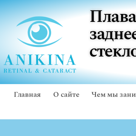
Плава
задне
стекл
Главная
О сайте
Чем мы зан