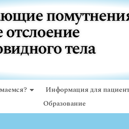
ющие помутнени
е отслоение
овидного тела
имаемся?
Информация для пациен
Образование