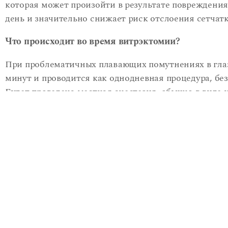
которая может произойти в результате повреждения
день и значительно снижает риск отслоения сетчатк
Что происходит во время витрэктомии?
При проблематичных плавающих помутнениях в глаз
минут и проводится как однодневная процедура, бе
Будет проведена местная анестезия, обычно в виде 
назначено легкое успокоительное средство. Мы поп
вокруг глаза будет промыта антисептическим раство
чистоту и комфорт.
С помощью самогерметизирующегося хирургического
полное обследование сетчатки. После операции обыч
несколько дней, пока пузырек воздуха будет медле
После операции необходимо регулярно использовать
предотвращения инфекции. Мы просим Вас использо