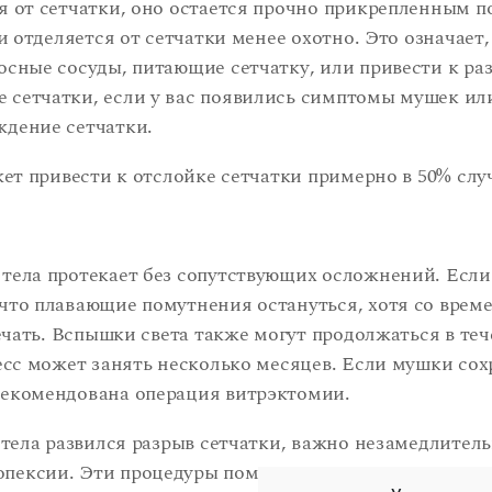
я от сетчатки, оно остается прочно прикрепленным по
и отделяется от сетчатки менее охотно. Это означает
осные сосуды, питающие сетчатку, или привести к раз
 сетчатки, если у вас появились симптомы мушек ил
ждение сетчатки.
жет привести к отслойке сетчатки примерно в 50% слу
тела протекает без сопутствующих осложнений. Если
что плавающие помутнения остануться, хотя со време
ечать. Вспышки света также могут продолжаться в теч
есс может занять несколько месяцев. Если мушки сох
рекомендована операция витрэктомии.
 тела развился разрыв сетчатки, важно незамедлитель
пексии. Эти процедуры помогают снизить риск разви