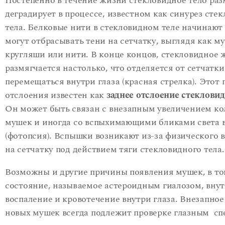
Постепенно в течение жизни стекловидное тело раз
деградирует в процессе, известном как синурез сте
тела. Белковые нити в стекловидном теле начинают
могут отбрасывать тени на сетчатку, выглядя как м
кругляши или нити. В конце концов, стекловидное 
размягчается настолько, что отделяется от сетчатки
перемещаться внутри глаза (красная стрелка). Этот 
отслоения известен как
заднее отслоение стеклови
Он может быть связан с внезапным увеличением ко
мушек и иногда со вспыхимающими бликами света в
(фотопсия). Вспышки возникают из-за физического 
на сетчатку под действием тяги стекловидного тела.
Возможны и другие причины появления мушек, в то
состояние, называемое астероидным гиалозом, вну
воспаление и кровотечение внутри глаза. Внезапное
новых мушек всегда подлежит проверке глазным сп