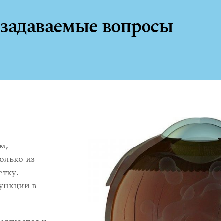
 задаваемые вопросы
м,
олько из
етку.
ункции в