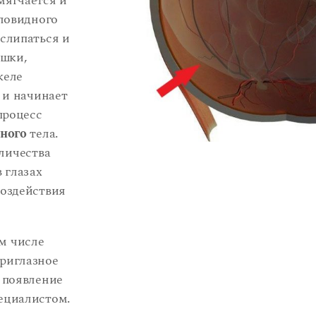
мягчается и
кловидного
 слипаться и
ушки,
желе
 и начинает
процесс
дного
тела.
личества
 глазах
воздействия
м числе
триглазное
 появление
ециалистом.