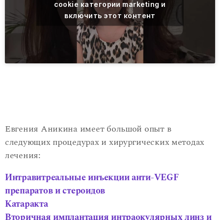
cookie категории marketing и
включить этот контент
Евгения Аникина имеет большой опыт в
следующих процедурах и хирургических методах
лечения:
Интравитреальные инъекции анти-VEGF
препаратов и стероидов
Катаракта
Вторичная имплантация интраокулярных линз и