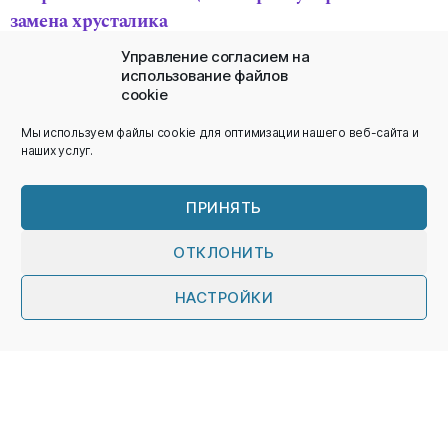
замена хрусталика
Витрэктомия
Управление согласием на
Склеральное пломбирование
использование файлов
cookie
Пневматическое смещение
субретинального
кровоизлияния
Мы используем файлы cookie для оптимизации нашего веб-сайта и
Лазерное лечение сетчатки
наших услуг.
ЯГ-лазерное лечение
ПРИНЯТЬ
Для получения более подробной информации об
операции, пожалуйста, ознакомьтесь со
ОТКЛОНИТЬ
следующим:
НАСТРОЙКИ
Ассоциация витреоретинальных хирургов
Русский
Великобритании и Ирландии
Clinica London