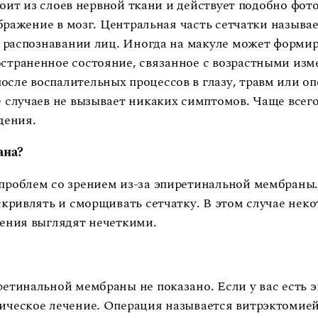
тоит из слоев нервной ткани и действует подобно фот
бражение в мозг. Центральная часть сетчатки называе
и распознавании лиц. Иногда на макуле может формир
траненное состояние, связанное с возрастными изме
ле воспалительных процессов в глазу, травм или оп
 случаев не вызывает никаких симптомов. Чаще всего
юдения.
ана?
проблем со зрением из-за эпиретинальной мембраны.
скривлять и сморщивать сетчатку. В этом случае нек
жения выглядят нечеткими.
етинальной мембраны не показано. Если у вас есть 
ическое лечение. Операция называется витрэктомие